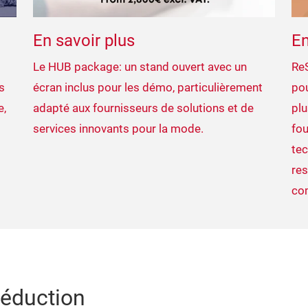
En savoir plus
En
Le HUB package: un stand ouvert avec un
ReS
s
écran inclus pour les démo, particulièrement
po
e,
adapté aux fournisseurs de solutions et de
plu
services innovants pour la mode.
fou
tec
res
co
réduction