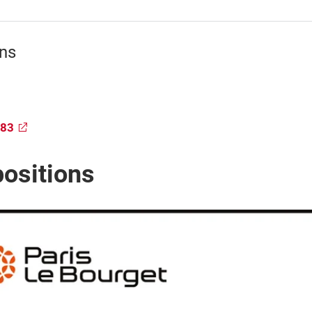
ons
583
positions