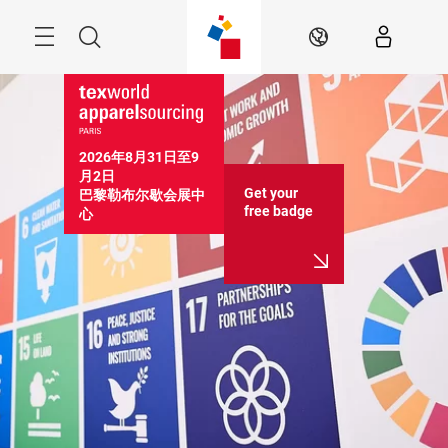
Skip
Search
ZH
2026年8月31日至9
月2日

Get your
巴黎勒布尔歇会展中
free badge
心