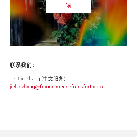
读
联系我们 :
Jie-Lin Zhang (中文服务)
jielin.zhang@france.messefrankfurt.com