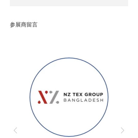
参展商留言
D
Previous
Next
 巴
“