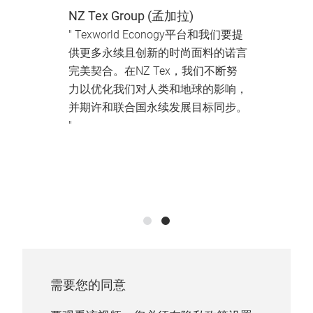
黎
NZ Tex Group (孟加拉)
可
E
" Texworld Econogy平台和我们要提
重要
供更多永续且创新的时尚面料的诺言
所需
完美契合。在NZ Tex，我们不断努
在环
力以优化我们对人类和地球的影响，
们为
并期许和联合国永续发展目标同步。
到自
"
牛仔
D
需要您的同意