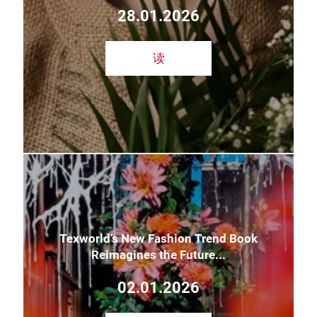
28.01.2026
读
Texworld’s New Fashion Trend Book
Reimagines the Future...
02.01.2026